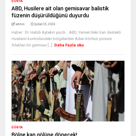
DÜNYA
ABD, Husilere ait olan gemisavar balistik
füzenin düşürüldüğünü duyurdu
admin
Şubat 25, 2024
Haber : Dr. Habib Aytekin yazdı... ABD, Yemen'deki İran destekli
Husilerin kontrolündeki bölgelerden Aden Körfezi yönüne
fırlatılan bir gemisav [...]
Daha Fazla oku
DÜNYA
Bölge kan gölüne dönecek!