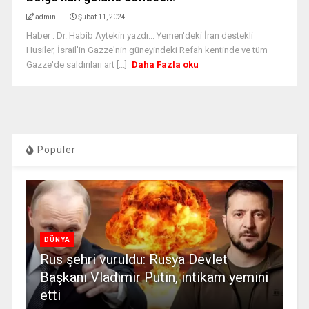
admin
Şubat 11, 2024
Haber : Dr. Habib Aytekin yazdı... Yemen'deki İran destekli
Husiler, İsrail'in Gazze'nin güneyindeki Refah kentinde ve tüm
Gazze'de saldırıları art [...]
Daha Fazla oku
Pöpüler
DÜNYA
Rus şehri vuruldu: Rusya Devlet
Başkanı Vladimir Putin, intikam yemini
etti