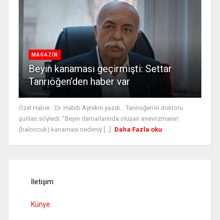
MAGAZİN
Beyin kanaması geçirmişti: Settar
Tanrıöğen’den haber var
Özel Haber : Dr. Habib Aytekin yazdı... Tanrıöğen'in doktoru
şunları söyledi: "Beyin damarlarında oluşan anevrizmanın
(baloncuk) kanaması nedeniy [...]
Daha Fazla oku
İletişim
Künye