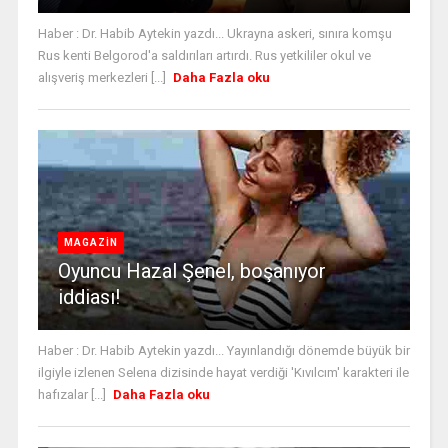
Haber : Dr. Habib Aytekin yazdı... Ukrayna askeri, sınıra komşu
Rus kenti Belgorod'a saldırıları artırdı. Rus yetkililer okul ve
alışveriş merkezleri [...]
Daha Fazla oku
MAGAZİN
Oyuncu Hazal Şenel, boşanıyor
iddiası!
Haber : Dr. Habib Aytekin yazdı... Yayınlandığı dönemde büyük bir
ilgiyle izlenen Selena dizisinde hayat verdiği 'Kıvılcım' karakteri ile
hafızalar [...]
Daha Fazla oku