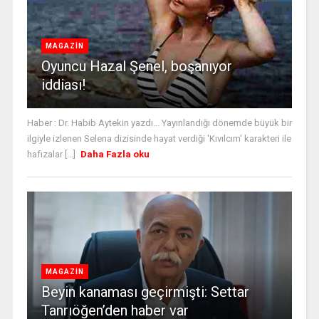
MAGAZİN
Oyuncu Hazal Şenel, boşanıyor
iddiası!
Haber : Dr. Habib Aytekin yazdı... Yayınlandığı dönemde büyük bir
ilgiyle izlenen Selena dizisinde hayat verdiği 'Kıvılcım' karakteri ile
hafızalar [...]
Daha Fazla oku
MAGAZİN
Beyin kanaması geçirmişti: Settar
Tanrıöğen’den haber var