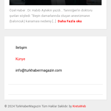
Özel Haber : Dr. Habib Aytekin yazdı... Tanrıöğen'in doktoru
şunları söyledi: "Beyin damarlarında oluşan anevrizmanın
(baloncuk) kanaması nedeniy [...]
Daha Fazla oku
İletişim
Künye
info@turkhabermagazin.com
© 2024 TürkHaberMagazin Tüm Haklar Saklıdır. by
KretaWeb