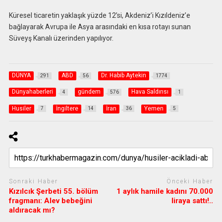
Küresel ticaretin yaklaşık yüzde 12’si, Akdeniz’i Kızıldeniz’e
bağlayarak Avrupa ile Asya arasındaki en kısa rotayı sunan
Süveyş Kanalı üzerinden yapılıyor.
DÜNYA
ABD
Dr. Habib Aytekin
291
56
1774
Dünyahaberleri
gündem
Hava Saldırısı
4
576
1
Husiler
İngiltere
İran
Yemen
7
14
36
5
Sonraki Haber
Önceki Haber
Kızılcık Şerbeti 55. bölüm
1 aylık hamile kadını 70.000
fragmanı: Alev bebeğini
liraya sattı!..
aldıracak mı?