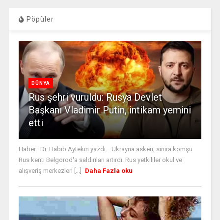
Pöpüler
DÜNYA
Rus şehri vuruldu: Rusya Devlet
Başkanı Vladimir Putin, intikam yemini
etti
Haber : Dr. Habib Aytekin yazdı... Ukrayna askeri, sınıra komşu
Rus kenti Belgorod'a saldırıları artırdı. Rus yetkililer okul ve
alışveriş merkezleri [...]
Daha Fazla oku