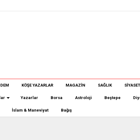
NDEM
KÖŞE YAZARLAR
MAGAZİN
SAĞLIK
SİYASE
lar
Yazarlar
Borsa
Astroloji
Beştepe
Diy
İslam & Maneviyat
Bağış