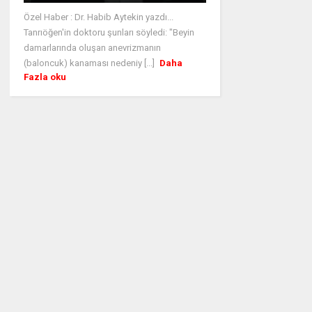
Özel Haber : Dr. Habib Aytekin yazdı...
Tanrıöğen'in doktoru şunları söyledi: "Beyin
damarlarında oluşan anevrizmanın
(baloncuk) kanaması nedeniy [...]
Daha
Fazla oku