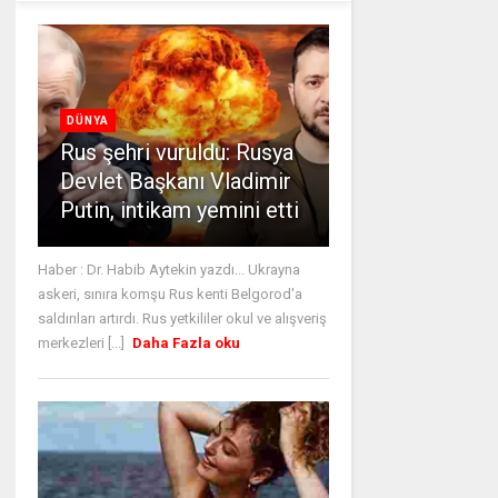
DÜNYA
Rus şehri vuruldu: Rusya
Devlet Başkanı Vladimir
Putin, intikam yemini etti
Haber : Dr. Habib Aytekin yazdı... Ukrayna
askeri, sınıra komşu Rus kenti Belgorod'a
saldırıları artırdı. Rus yetkililer okul ve alışveriş
merkezleri [...]
Daha Fazla oku