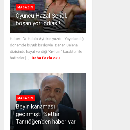
MAGAZİN
Oyuncu Hazal Şenel,
boşanıyor iddiası!
Haber : Dr. Habib Aytekin yazdı... Yayınlandığı
dönemde büyük bir ilgiyle izlenen Selena
dizisinde hayat verdiği 'Kıvılcım' karakteri ile
hafızalar [...]
Daha Fazla oku
MAGAZİN
Beyin kanaması
geçirmişti: Settar
Tanrıöğen’den haber var