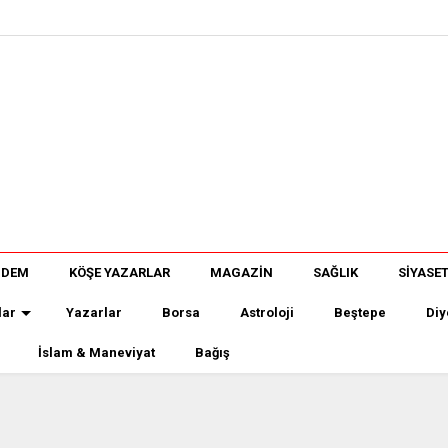
NDEM
KÖŞE YAZARLAR
MAGAZİN
SAĞLIK
SİYASE
lar
Yazarlar
Borsa
Astroloji
Beştepe
Diy
İslam & Maneviyat
Bağış