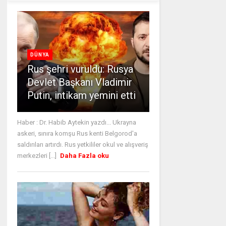
DÜNYA
Rus şehri vuruldu: Rusya
Devlet Başkanı Vladimir
Putin, intikam yemini etti
Haber : Dr. Habib Aytekin yazdı... Ukrayna
askeri, sınıra komşu Rus kenti Belgorod'a
saldırıları artırdı. Rus yetkililer okul ve alışveriş
merkezleri [...]
Daha Fazla oku