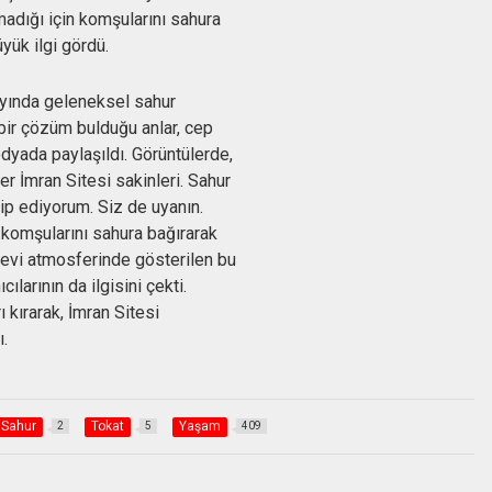
madığı için komşularını sahura
yük ilgi gördü.
ayında geleneksel sahur
ir çözüm bulduğu anlar, cep
yada paylaşıldı. Görüntülerde,
r İmran Sitesi sakinleri. Sahur
akip ediyorum. Siz de uyanın.
 komşularını sahura bağırarak
nevi atmosferinde gösterilen bu
larının da ilgisini çekti.
 kırarak, İmran Sitesi
ı.
Sahur
Tokat
Yaşam
2
5
409