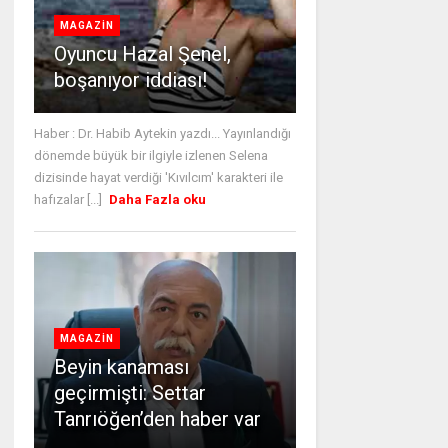
MAGAZİN
Oyuncu Hazal Şenel,
boşanıyor iddiası!
Haber : Dr. Habib Aytekin yazdı... Yayınlandığı
dönemde büyük bir ilgiyle izlenen Selena
dizisinde hayat verdiği 'Kıvılcım' karakteri ile
hafızalar [...]
Daha Fazla oku
MAGAZİN
Beyin kanaması
geçirmişti: Settar
Tanrıöğen’den haber var