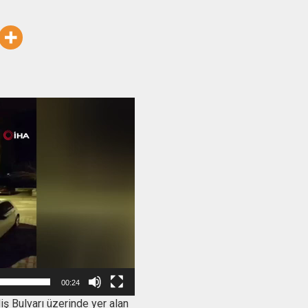
Video
oynatıcı
00:24
iş Bulvarı üzerinde yer alan