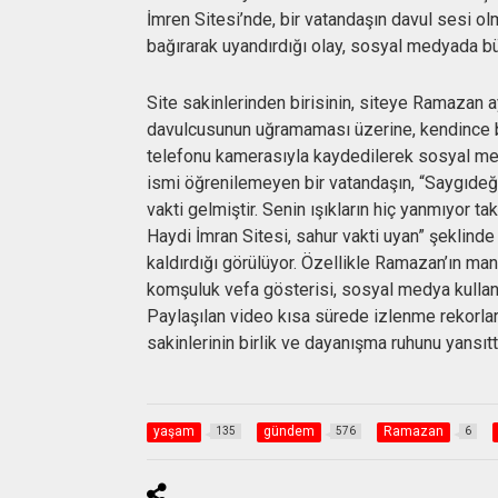
İmren Sitesi’nde, bir vatandaşın davul sesi ol
bağırarak uyandırdığı olay, sosyal medyada bü
Site sakinlerinden birisinin, siteye Ramazan 
davulcusunun uğramaması üzerine, kendince b
telefonu kamerasıyla kaydedilerek sosyal med
ismi öğrenilemeyen bir vatandaşın, “Saygıdeğe
vakti gelmiştir. Senin ışıkların hiç yanmıyor t
Haydi İmran Sitesi, sahur vakti uyan” şeklinde
kaldırdığı görülüyor. Özellikle Ramazan’ın ma
komşuluk vefa gösterisi, sosyal medya kullanıcı
Paylaşılan video kısa sürede izlenme rekorları
sakinlerinin birlik ve dayanışma ruhunu yansıtt
yaşam
gündem
Ramazan
135
576
6