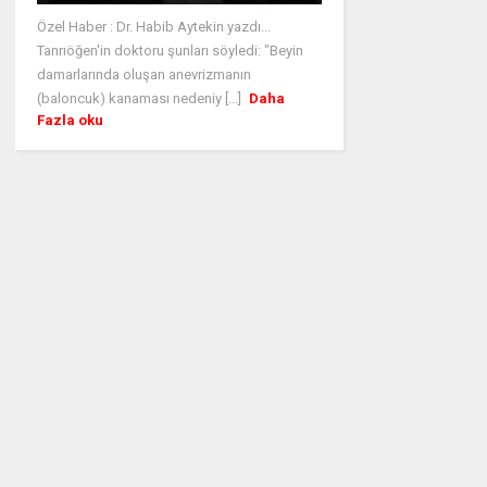
Özel Haber : Dr. Habib Aytekin yazdı...
Tanrıöğen'in doktoru şunları söyledi: "Beyin
damarlarında oluşan anevrizmanın
(baloncuk) kanaması nedeniy [...]
Daha
Fazla oku