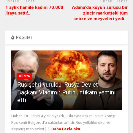
Sonraki Haber
Önceki Haber
1 aylık hamile kadını 70.000
Adana’da koyun sürüsü bir
liraya sattı!..
zincir marketteki tüm
sebze ve meyveleri yedi…
Pöpüler
DÜNYA
Rus şehri vuruldu: Rusya Devlet
Başkanı Vladimir Putin, intikam yemini
etti
Haber : Dr. Habib Aytekin yazdı... Ukrayna askeri, sınıra komşu
Rus kenti Belgorod'a saldırıları artırdı. Rus yetkililer okul ve
alışveriş merkezleri [...]
Daha Fazla oku