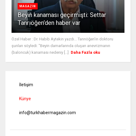
MAGAZİN
Beyin kanaması geçirmişti: Settar
Tanrıöğen’den haber var
Özel Haber : Dr. Habib Aytekin yazdı... Tanrıöğen'in doktoru
şunları söyledi: "Beyin damarlarında oluşan anevrizmanın
(baloncuk) kanaması nedeniy [...]
Daha Fazla oku
İletişim
Künye
info@turkhabermagazin.com