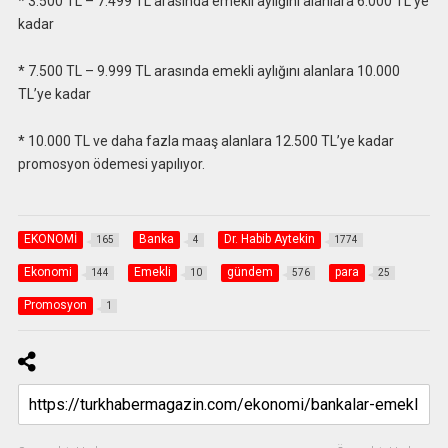
* 3.500 TL – 7.499 TL arasında emekli aylığını alanlara 6.000 TL’ye
kadar
* 7.500 TL – 9.999 TL arasında emekli aylığını alanlara 10.000
TL’ye kadar
* 10.000 TL ve daha fazla maaş alanlara 12.500 TL’ye kadar
promosyon ödemesi yapılıyor.
EKONOMİ
Banka
Dr. Habib Aytekin
165
4
1774
Ekonomi
Emekli
gündem
para
144
10
576
25
Promosyon
1