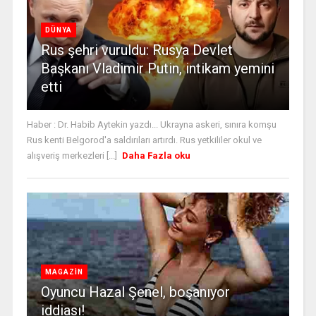
DÜNYA
Rus şehri vuruldu: Rusya Devlet
Başkanı Vladimir Putin, intikam yemini
etti
Haber : Dr. Habib Aytekin yazdı... Ukrayna askeri, sınıra komşu
Rus kenti Belgorod'a saldırıları artırdı. Rus yetkililer okul ve
alışveriş merkezleri [...]
Daha Fazla oku
MAGAZİN
Oyuncu Hazal Şenel, boşanıyor
iddiası!