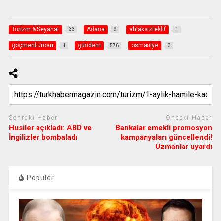
Turizm & Seyahat
Adana
ahlaksızteklif
33
9
1
göçmenbürosu
gündem
osmaniye
1
576
3
Sonraki Haber
Önceki Haber
Husiler açıkladı: ABD ve
Bankalar emekli promosyon
İngilizler bombaladı
kampanyaları güncellendi!
Uzmanlar uyardı
Pöpüler