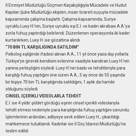
İl Emniyet Müdürlüğü Göçmen Kaçakçılığıyla Mücadele ve Hudut
Kapıları Şube Müdürlüğü ekipleri, insan ticareti suçuyla mücadele
kapsamında çalışma başlattı. Çalışma kapsamında, Suriye
uyruklu Luey H.’nin, Suriye uyruklu eşi E.İ. ve kadın akrabası A.A.’ya
zorla fuhuş yaptırdığı belirlendi. Düzenlenen operasyonla iki kadın
kurtarılırken, Luey H. ise gözaltına alındı.
“70 BİN TL KARŞILIĞINDA SATILDIM”
Psikolog eşliğinde ifadesi alınan A.A., 11 yıl önce yasa dışı yollarla
Türkiye’ye girerek kendisini evlenme vaadiyle kandıran Luey H.’nin
yanına yerleştiğini söyledi. Luey H.’nin baskı ve tehditleriyle para
karşılığı fuhuş yaptığını öne süren A.A., 5 ay önce de 55 yaşında
bir kişiye 70 bin TL karşılığında satıldığını, 1 aylık da hamile
olduğunu söyledi.
CİNSEL İÇERİKLİ VİDEOLARLA TEHDİT
E.İ. ise 4 yıldır şiddet gördüğü eşinin cinsel içerikli videolarıyla
tehdit etmesi nedeniyle para karşılığında fuhuş yaptığını savundu.
İşlemlerinin ardından, adliyeye sevk edilen Luey H., çıkarıldığı
mahkemece tutuklandı. Kadınlar ise İl Göç İdaresi Müdürlüğü’ne
teslim edildi.