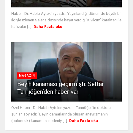
Haber : Dr. Habib Aytekin yazdı... Yayınlandığı dönemde büyük bir
ilgiyle izlenen Selena dizisinde hayat verdiği 'Kıvılcım' karakteri ile
hafızalar [...]
Daha Fazla oku
MAGAZİN
Beyin kanaması geçirmişti: Settar
Tanrıöğen’den haber var
Özel Haber : Dr. Habib Aytekin yazdı... Tanrıöğen'in doktoru
şunları söyledi: "Beyin damarlarında oluşan anevrizmanın
(baloncuk) kanaması nedeniy [...]
Daha Fazla oku