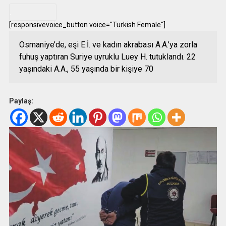
.
[responsivevoice_button voice="Turkish Female"]
Osmaniye’de, eşi E.İ. ve kadın akrabası A.A.’ya zorla
fuhuş yaptıran Suriye uyruklu Luey H. tutuklandı. 22
yaşındaki A.A., 55 yaşında bir kişiye 70
Paylaş: