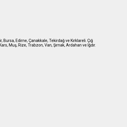
sir, Bursa, Edirne, Çanakkale, Tekirdağ ve Kırklareli. Çığ
, Kars, Muş, Rize, Trabzon, Van, Şırnak, Ardahan ve Iğdır.