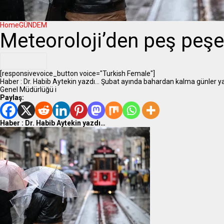
Home
GÜNDEM
Meteoroloji’den peş peşe 
.
[responsivevoice_button voice="Turkish Female"]
Haber : Dr. Habib Aytekin yazdı... Şubat ayında bahardan kalma günler yaş
Genel Müdürlüğü i
Paylaş:
Haber : Dr. Habib Aytekin yazdı…