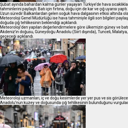
Şubat ayında bahardan kalma günler yaşayan Türkiye’de hava sıcaklıkları
tahminlerini paylaştı. Batı için fırtına, doğu için de kar ve çığ uyarısı yaptı
Uzun süredir Balkanlardan gelen soğuk hava dalgasının etkisi altında ol
Meteoroloji Genel Müdürlüğü ise hava tahminiyle ilgili son bilgileri paylaşt
doğuda çığ tehlikesinin beklendiği açıklandı.
Meteoroloji’den yapılan değerlendirmelere göre ülkemizin güney ve batı k
Akdeniz’in doğusu, Güneydoğu Anadolu (Siirt dışında), Tunceli, Malatya,
geçeceği açıklandı.
Meteoroloji uzmanları, iç ve doğu kesimlerde yer yer pus ve sis görüleceğ
Anadolu’nun kuzey ve doğusunda çığ tehlikesinin bulunduğunu vurgulad