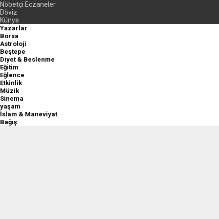
Nöbetçi Eczaneler
Döviz
Künye
Yazarlar
Borsa
Astroloji
Beştepe
Diyet & Beslenme
Eğitim
Eğlence
Etkinlik
Müzik
Sinema
yaşam
İslam & Maneviyat
Bağış