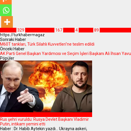
GÜNDEM
329
Dr.HabibAytekin
167
Fırtına
4
istanbul
89
Meteorolojigene
Sonraki Haber
M60T tankları, Türk Silahlı Kuvvetleri’ne teslim edildi
Önceki Haber
AK Parti Genel Başkan Yardımcısı ve Seçim İşleri Başkanı Ali İhsan Yavu
Pöpüler
DÜNYA
Rus şehri vuruldu: Rusya Devlet Başkanı Vladimir
Putin, intikam yemini etti
Haber : Dr. Habib Aytekin yazdı... Ukrayna askeri,