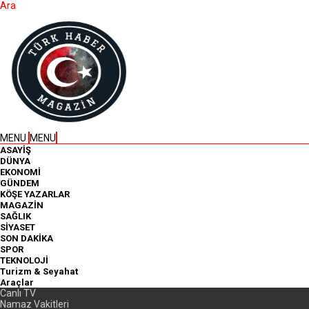
Ara
MENU
MENU
ASAYİŞ
DÜNYA
EKONOMİ
GÜNDEM
KÖŞE YAZARLAR
MAGAZİN
SAĞLIK
SİYASET
SON DAKİKA
SPOR
TEKNOLOJİ
Turizm & Seyahat
Araçlar
Canlı TV
Namaz Vakitleri