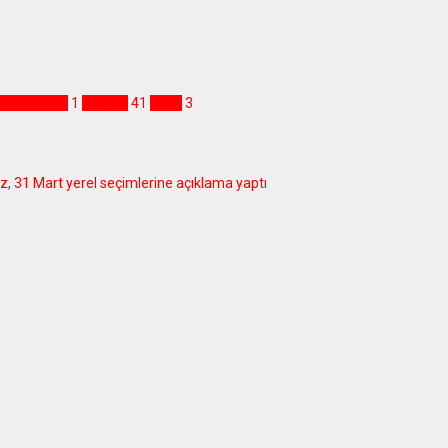
lmüdürlüğü
1
Türkiye
41
Uyarı
3
z, 31 Mart yerel seçimlerine açıklama yaptı