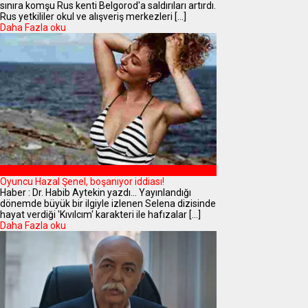
sınıra komşu Rus kenti Belgorod'a saldırıları artırdı.
Rus yetkililer okul ve alışveriş merkezleri [...]
Daha Fazla oku
MAGAZİN
Oyuncu Hazal Şenel, boşanıyor iddiası!
Haber : Dr. Habib Aytekin yazdı... Yayınlandığı
dönemde büyük bir ilgiyle izlenen Selena dizisinde
hayat verdiği 'Kıvılcım' karakteri ile hafızalar [...]
Daha Fazla oku