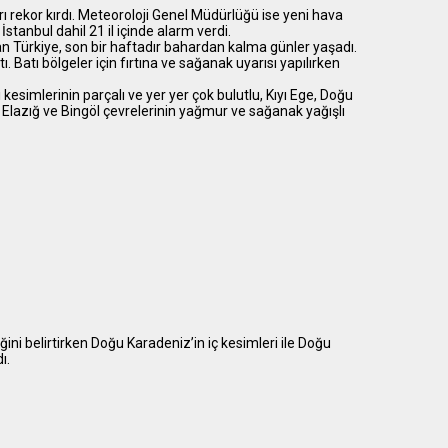
 rekor kırdı. Meteoroloji Genel Müdürlüğü ise yeni hava
. İstanbul dahil 21 il içinde alarm verdi.
an Türkiye, son bir haftadır bahardan kalma günler yaşadı.
ı. Batı bölgeler için fırtına ve sağanak uyarısı yapılırken
esimlerinin parçalı ve yer yer çok bulutlu, Kıyı Ege, Doğu
 Elazığ ve Bingöl çevrelerinin yağmur ve sağanak yağışlı
ini belirtirken Doğu Karadeniz’in iç kesimleri ile Doğu
ı.