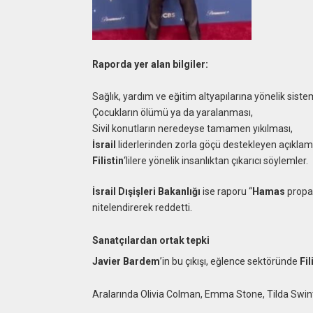
Raporda yer alan bilgiler:
Sağlık, yardım ve eğitim altyapılarına yönelik sistema
Çocukların ölümü ya da yaralanması,
Sivil konutların neredeyse tamamen yıkılması,
İsrail
liderlerinden zorla göçü destekleyen açıklam
Filistin
‘lilere yönelik insanlıktan çıkarıcı söylemler.
İsrail Dışişleri Bakanlığı
ise raporu “
Hamas
propag
nitelendirerek reddetti.
Sanatçılardan ortak tepki
Javier Bardem
’in bu çıkışı, eğlence sektöründe
Fil
Aralarında Olivia Colman, Emma Stone, Tilda Swint