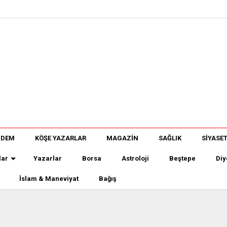
NDEM
KÖŞE YAZARLAR
MAGAZİN
SAĞLIK
SİYASE
lar
Yazarlar
Borsa
Astroloji
Beştepe
Diy
İslam & Maneviyat
Bağış