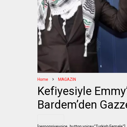
Home
MAGAZİN
Kefiyesiyle Emmy
Bardem’den Gazze
.
[responsivevoice_button voice="Turkish Female"]