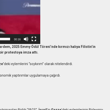
00:16
rdem, 2025 Emmy Ödül Töreni’nde kırmızı halıya Filistin’in
ir protestoya imza attı.
ze’
deki eylemlerini “soykırım” olarak nitelendirdi.
ekonomik yaptırımlar uygulamaya çağırdı.
ırmacıları Birliği “IAGS”,
İsrail
’in
Gazze
’deki eylemlerinin Birleşmiş