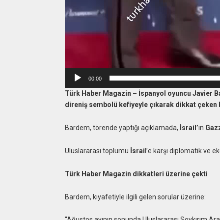
00:00
Türk Haber Magazin – İspanyol oyuncu Javier Ba
direniş sembolü kefiyeyle çıkarak dikkat çeken b
Bardem, törende yaptığı açıklamada,
İsrail’
in
Gaz
Uluslararası toplumu
İsrai
l’e karşı diplomatik ve 
Türk Haber Magazin dikkatleri üzerine çekti
Bardem, kıyafetiyle ilgili gelen sorular üzerine:
“Ağustos ayının sonunda Uluslararası Soykırım Araşt