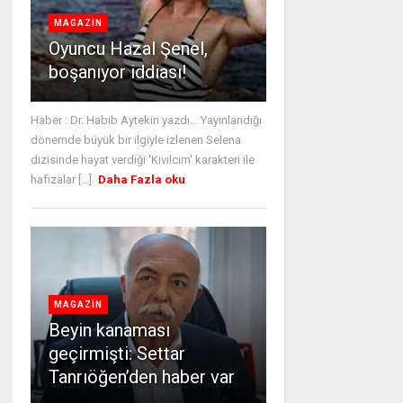
MAGAZİN
Oyuncu Hazal Şenel,
boşanıyor iddiası!
Haber : Dr. Habib Aytekin yazdı... Yayınlandığı
dönemde büyük bir ilgiyle izlenen Selena
dizisinde hayat verdiği 'Kıvılcım' karakteri ile
hafızalar [...]
Daha Fazla oku
MAGAZİN
Beyin kanaması
geçirmişti: Settar
Tanrıöğen’den haber var