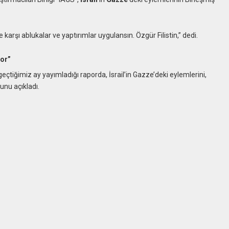
’e karşı ablukalar ve yaptırımlar uygulansın. Özgür Filistin,” dedi.
yor”
geçtiğimiz ay yayımladığı raporda, İsrail’in Gazze’deki eylemlerini,
nu açıkladı.