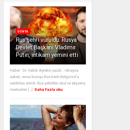
DÜNYA
Rus şehri vuruldu: Rusya
Devlet Başkanı Vladimir
Putin, intikam yemini etti
Haber : Dr. Habib Aytekin yazdı... Ukrayna
askeri, sınıra komşu Rus kenti Belgorod'a
saldırıları artırdı. Rus yetkililer okul ve alışveriş
merkezleri [...]
Daha Fazla oku