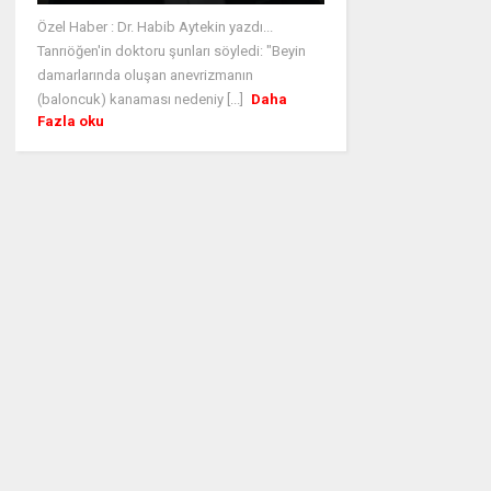
Özel Haber : Dr. Habib Aytekin yazdı...
Tanrıöğen'in doktoru şunları söyledi: "Beyin
damarlarında oluşan anevrizmanın
(baloncuk) kanaması nedeniy [...]
Daha
Fazla oku