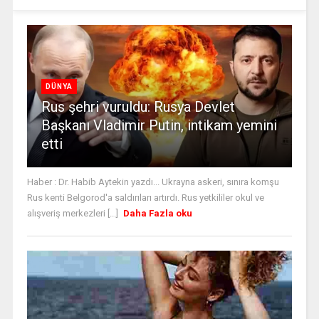
DÜNYA
Rus şehri vuruldu: Rusya Devlet
Başkanı Vladimir Putin, intikam yemini
etti
Haber : Dr. Habib Aytekin yazdı... Ukrayna askeri, sınıra komşu
Rus kenti Belgorod'a saldırıları artırdı. Rus yetkililer okul ve
alışveriş merkezleri [...]
Daha Fazla oku