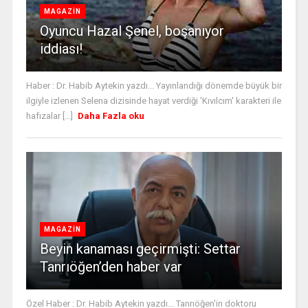
MAGAZİN
Oyuncu Hazal Şenel, boşanıyor
iddiası!
Haber : Dr. Habib Aytekin yazdı... Yayınlandığı dönemde büyük bir
ilgiyle izlenen Selena dizisinde hayat verdiği 'Kıvılcım' karakteri ile
hafızalar [...]
Daha Fazla oku
MAGAZİN
Beyin kanaması geçirmişti: Settar
Tanrıöğen’den haber var
Özel Haber : Dr. Habib Aytekin yazdı... Tanrıöğen'in doktoru