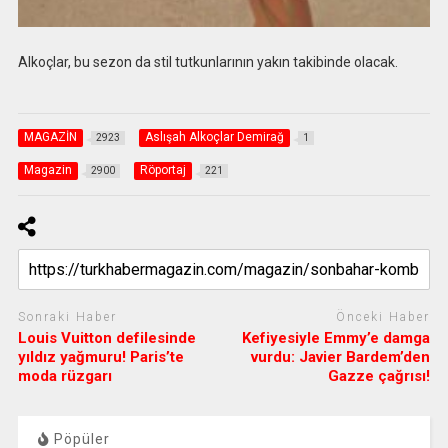
Alkoçlar, bu sezon da stil tutkunlarının yakın takibinde olacak.
MAGAZİN
Aslışah Alkoçlar Demirağ
2923
1
Magazin
Röportaj
2900
221
Sonraki Haber
Önceki Haber
Louis Vuitton defilesinde
Kefiyesiyle Emmy’e damga
yıldız yağmuru! Paris’te
vurdu: Javier Bardem’den
moda rüzgarı
Gazze çağrısı!
Pöpüler