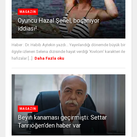
MAGAZİN
Oyuncu Hazal Şenel, boşanıyor
iddiası!
Haber : Dr. Habib Aytekin yazdı... Yayınlandığı dönemde büyük bir
ilgiyle izlenen Selena dizisinde hayat verdiği 'Kıvılcım' karakteri ile
hafızalar [...]
Daha Fazla oku
MAGAZİN
Beyin kanaması geçirmişti: Settar
Tanrıöğen’den haber var