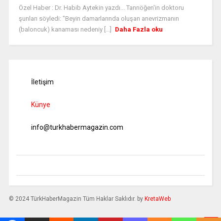
Özel Haber : Dr. Habib Aytekin yazdı... Tanrıöğen'in doktoru
şunları söyledi: "Beyin damarlarında oluşan anevrizmanın
(baloncuk) kanaması nedeniy [...]
Daha Fazla oku
İletişim
Künye
info@turkhabermagazin.com
© 2024 TürkHaberMagazin Tüm Haklar Saklıdır. by
KretaWeb