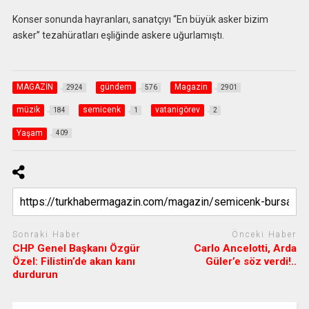
Konser sonunda hayranları, sanatçıyı “En büyük asker bizim
asker” tezahüratları eşliğinde askere uğurlamıştı.
MAGAZİN
gündem
Magazin
2924
576
2901
müzik
semicenk
vatanigörev
184
1
2
Yaşam
409
Sonraki Haber
Önceki Haber
CHP Genel Başkanı Özgür
Carlo Ancelotti, Arda
Özel: Filistin’de akan kanı
Güler’e söz verdi!..
durdurun