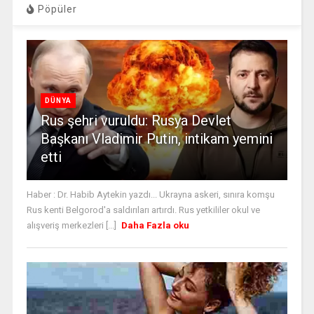
Pöpüler
DÜNYA
Rus şehri vuruldu: Rusya Devlet
Başkanı Vladimir Putin, intikam yemini
etti
Haber : Dr. Habib Aytekin yazdı... Ukrayna askeri, sınıra komşu
Rus kenti Belgorod'a saldırıları artırdı. Rus yetkililer okul ve
alışveriş merkezleri [...]
Daha Fazla oku