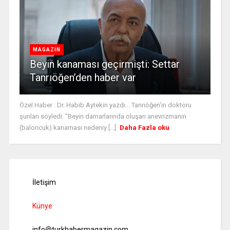
MAGAZİN
Beyin kanaması geçirmişti: Settar
Tanrıöğen’den haber var
Özel Haber : Dr. Habib Aytekin yazdı... Tanrıöğen'in doktoru
şunları söyledi: "Beyin damarlarında oluşan anevrizmanın
(baloncuk) kanaması nedeniy [...]
Daha Fazla oku
İletişim
Künye
info@turkhabermagazin.com