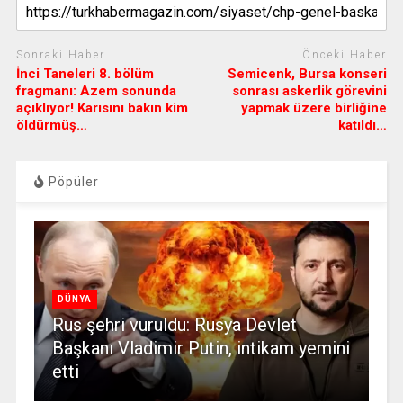
Sonraki Haber
Önceki Haber
İnci Taneleri 8. bölüm
Semicenk, Bursa konseri
fragmanı: Azem sonunda
sonrası askerlik görevini
açıklıyor! Karısını bakın kim
yapmak üzere birliğine
öldürmüş…
katıldı…
Pöpüler
DÜNYA
Rus şehri vuruldu: Rusya Devlet
Başkanı Vladimir Putin, intikam yemini
etti