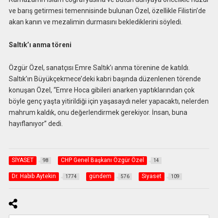
ve barış getirmesi temennisinde bulunan Özel, özellikle Filistin’de
akan kanın ve mezalimin durmasını beklediklerini söyledi.
Saltık’ı anma töreni
Özgür Özel, sanatçısı Emre Saltık’ı anma törenine de katıldı.
Saltık’ın Büyükçekmece’deki kabri başında düzenlenen törende
konuşan Özel, “Emre Hoca gibileri anarken yaptıklarından çok
böyle genç yaşta yitirildiği için yaşasaydı neler yapacaktı, nelerden
mahrum kaldık, onu değerlendirmek gerekiyor. İnsan, buna
hayıflanıyor” dedi.
SİYASET
CHP Genel Başkanı Özgür Özel
98
14
Dr. Habib Aytekin
gündem
Siyaset
1774
576
109